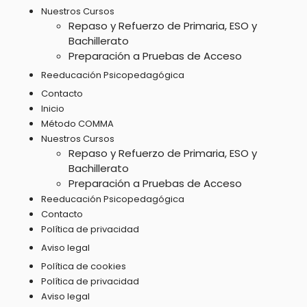
5.4 Culture
Nuestros Cursos
4.6 There is some water / hay agua
Repaso y Refuerzo de Primaria, ESO y
Bachillerato
6.3 Culture / Christmas Day
5.5 Follow me! / ¡Sígueme!
Preparación a Pruebas de Acceso
Reeducación Psicopedagógica
6.4 I study or I am studying / Estudio o estoy
5.6 My new dress / Mi vestido nuevo
Contacto
estudiando
Inicio
Método COMMA
5.7 I am the best / Soy la mejor
Nuestros Cursos
6.5 Conectores I: ¿Cómo hacer una redacción? (first…
Repaso y Refuerzo de Primaria, ESO y
finally), (but, and, because)
Bachillerato
Preparación a Pruebas de Acceso
Reeducación Psicopedagógica
Contacto
Política de privacidad
Aviso legal
Política de cookies
Política de privacidad
Aviso legal